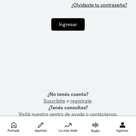
¿Olvidaste tu contraseña?
Ingresar
¿No tenés cuenta?
Suscribite
o
registrate
.
¿Tenés consultas?
Visitá nuestro
centro de ayuda
o
contactanos
.
Portada
Apuntes
Lo más leído
Ingresar
Radio