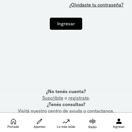
¿Olvidaste tu contraseña?
Ingresar
¿No tenés cuenta?
Suscribite
o
registrate
.
¿Tenés consultas?
Visitá nuestro
centro de ayuda
o
contactanos
.
Portada
Apuntes
Lo más leído
Ingresar
Radio