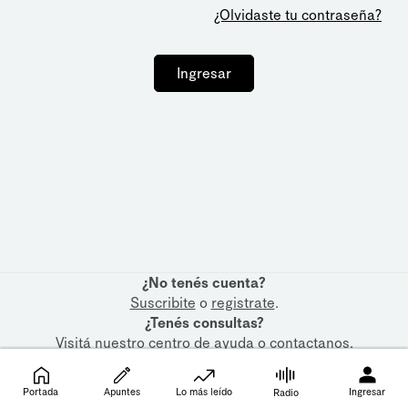
¿Olvidaste tu contraseña?
Ingresar
¿No tenés cuenta?
Suscribite
o
registrate
.
¿Tenés consultas?
Visitá nuestro
centro de ayuda
o
contactanos
.
Portada
Apuntes
Lo más leído
Ingresar
Radio