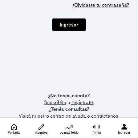
¿Olvidaste tu contraseña?
Ingresar
¿No tenés cuenta?
Suscribite
o
registrate
.
¿Tenés consultas?
Visitá nuestro
centro de ayuda
o
contactanos
.
Portada
Apuntes
Lo más leído
Ingresar
Radio