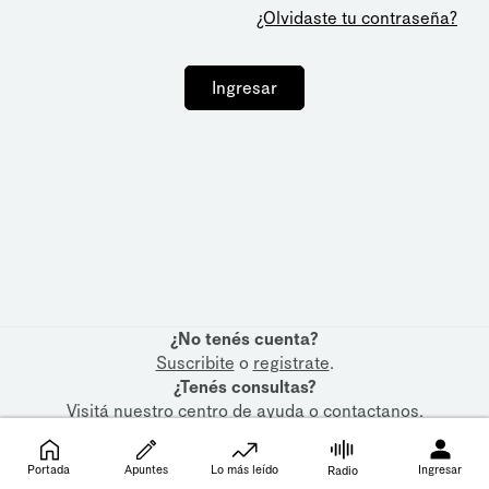
¿Olvidaste tu contraseña?
Ingresar
¿No tenés cuenta?
Suscribite
o
registrate
.
¿Tenés consultas?
Visitá nuestro
centro de ayuda
o
contactanos
.
Portada
Apuntes
Lo más leído
Ingresar
Radio