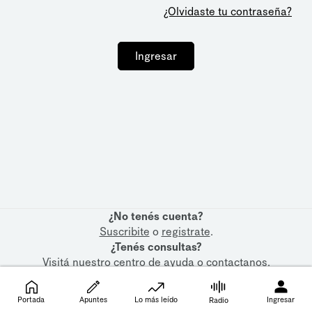
¿Olvidaste tu contraseña?
Ingresar
¿No tenés cuenta?
Suscribite
o
registrate
.
¿Tenés consultas?
Visitá nuestro
centro de ayuda
o
contactanos
.
Portada
Apuntes
Lo más leído
Ingresar
Radio