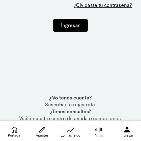
¿Olvidaste tu contraseña?
Ingresar
¿No tenés cuenta?
Suscribite
o
registrate
.
¿Tenés consultas?
Visitá nuestro
centro de ayuda
o
contactanos
.
Portada
Apuntes
Lo más leído
Ingresar
Radio