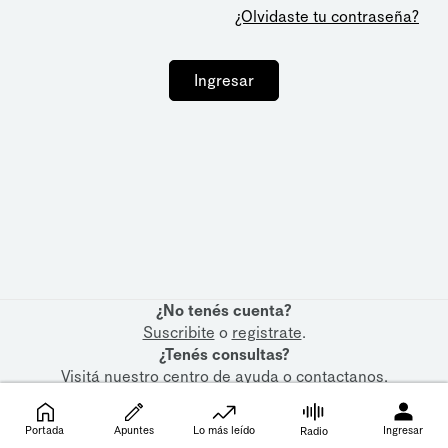
¿Olvidaste tu contraseña?
Ingresar
¿No tenés cuenta?
Suscribite
o
registrate
.
¿Tenés consultas?
Visitá nuestro
centro de ayuda
o
contactanos
.
Portada
Apuntes
Lo más leído
Ingresar
Radio