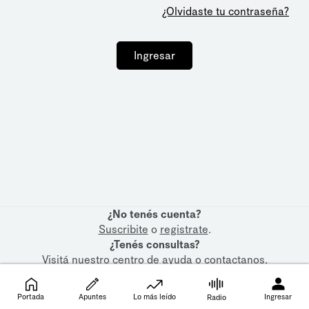
¿Olvidaste tu contraseña?
Ingresar
¿No tenés cuenta?
Suscribite
o
registrate
.
¿Tenés consultas?
Visitá nuestro
centro de ayuda
o
contactanos
.
Portada
Apuntes
Lo más leído
Ingresar
Radio