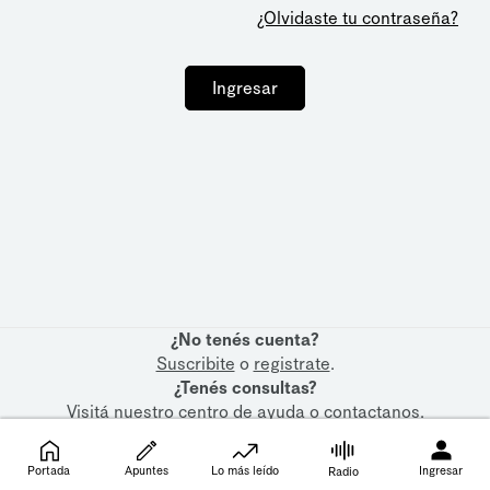
¿Olvidaste tu contraseña?
Ingresar
¿No tenés cuenta?
Suscribite
o
registrate
.
¿Tenés consultas?
Visitá nuestro
centro de ayuda
o
contactanos
.
Portada
Apuntes
Lo más leído
Ingresar
Radio