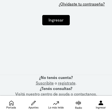
¿Olvidaste tu contraseña?
Ingresar
¿No tenés cuenta?
Suscribite
o
registrate
.
¿Tenés consultas?
Visitá nuestro
centro de ayuda
o
contactanos
.
Portada
Apuntes
Lo más leído
Ingresar
Radio