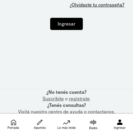
¿Olvidaste tu contraseña?
Ingresar
¿No tenés cuenta?
Suscribite
o
registrate
.
¿Tenés consultas?
Visitá nuestro
centro de ayuda
o
contactanos
.
Portada
Apuntes
Lo más leído
Ingresar
Radio