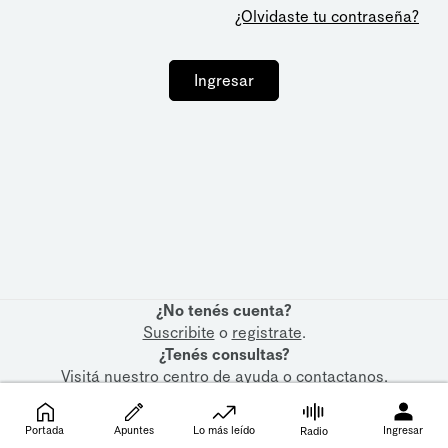
¿Olvidaste tu contraseña?
Ingresar
¿No tenés cuenta?
Suscribite
o
registrate
.
¿Tenés consultas?
Visitá nuestro
centro de ayuda
o
contactanos
.
Portada
Apuntes
Lo más leído
Ingresar
Radio