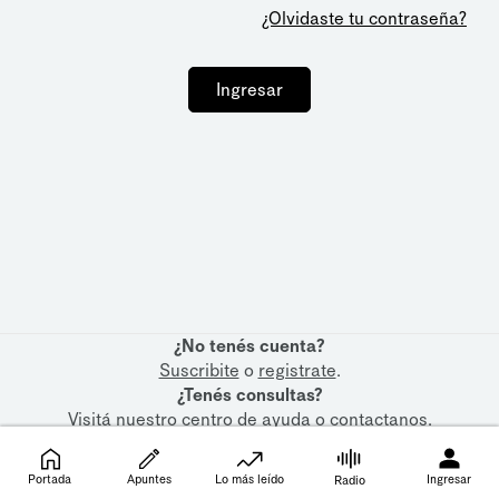
¿Olvidaste tu contraseña?
Ingresar
¿No tenés cuenta?
Suscribite
o
registrate
.
¿Tenés consultas?
Visitá nuestro
centro de ayuda
o
contactanos
.
Portada
Apuntes
Lo más leído
Ingresar
Radio