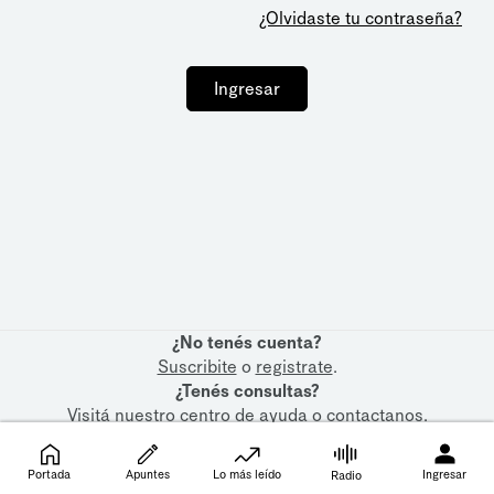
¿Olvidaste tu contraseña?
Ingresar
¿No tenés cuenta?
Suscribite
o
registrate
.
¿Tenés consultas?
Visitá nuestro
centro de ayuda
o
contactanos
.
Portada
Apuntes
Lo más leído
Ingresar
Radio