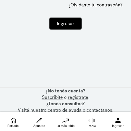
¿Olvidaste tu contraseña?
Ingresar
¿No tenés cuenta?
Suscribite
o
registrate
.
¿Tenés consultas?
Visitá nuestro
centro de ayuda
o
contactanos
.
Portada
Apuntes
Lo más leído
Ingresar
Radio