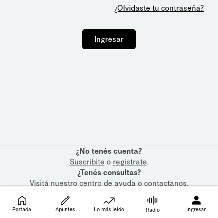
¿Olvidaste tu contraseña?
Ingresar
¿No tenés cuenta?
Suscribite
o
registrate
.
¿Tenés consultas?
Visitá nuestro
centro de ayuda
o
contactanos
.
Portada
Apuntes
Lo más leído
Ingresar
Radio