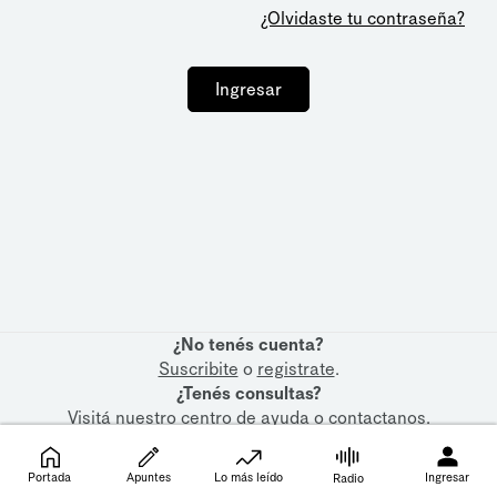
¿Olvidaste tu contraseña?
Ingresar
¿No tenés cuenta?
Suscribite
o
registrate
.
¿Tenés consultas?
Visitá nuestro
centro de ayuda
o
contactanos
.
Portada
Apuntes
Lo más leído
Ingresar
Radio