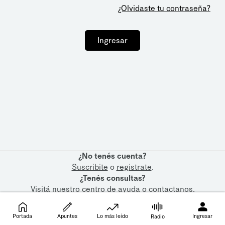
¿Olvidaste tu contraseña?
Ingresar
¿No tenés cuenta?
Suscribite
o
registrate
.
¿Tenés consultas?
Visitá nuestro
centro de ayuda
o
contactanos
.
Portada
Apuntes
Lo más leído
Ingresar
Radio