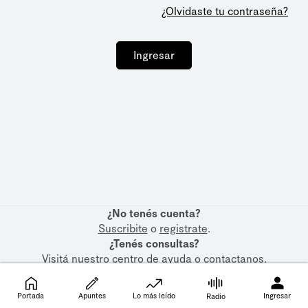
¿Olvidaste tu contraseña?
Ingresar
¿No tenés cuenta?
Suscribite
o
registrate
.
¿Tenés consultas?
Visitá nuestro
centro de ayuda
o
contactanos
.
Portada
Apuntes
Lo más leído
Ingresar
Radio