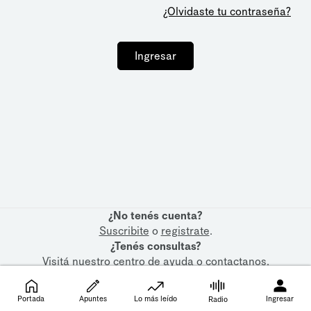
¿Olvidaste tu contraseña?
Ingresar
¿No tenés cuenta?
Suscribite
o
registrate
.
¿Tenés consultas?
Visitá nuestro
centro de ayuda
o
contactanos
.
Portada
Apuntes
Lo más leído
Ingresar
Radio