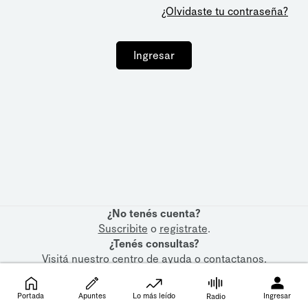
¿Olvidaste tu contraseña?
Ingresar
¿No tenés cuenta?
Suscribite
o
registrate
.
¿Tenés consultas?
Visitá nuestro
centro de ayuda
o
contactanos
.
Portada
Apuntes
Lo más leído
Ingresar
Radio