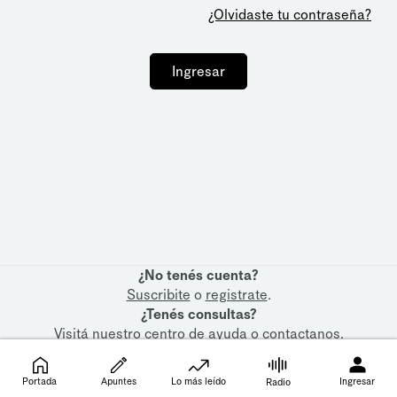
¿Olvidaste tu contraseña?
Ingresar
¿No tenés cuenta?
Suscribite
o
registrate
.
¿Tenés consultas?
Visitá nuestro
centro de ayuda
o
contactanos
.
Portada
Apuntes
Lo más leído
Ingresar
Radio