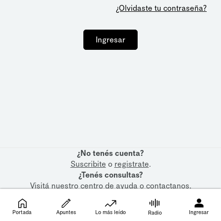
¿Olvidaste tu contraseña?
Ingresar
¿No tenés cuenta?
Suscribite
o
registrate
.
¿Tenés consultas?
Visitá nuestro
centro de ayuda
o
contactanos
.
Portada
Apuntes
Lo más leído
Ingresar
Radio