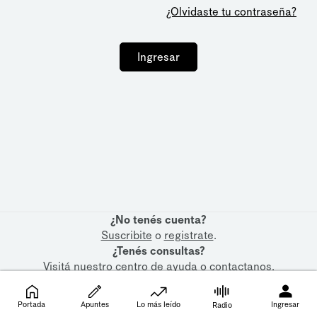
¿Olvidaste tu contraseña?
Ingresar
¿No tenés cuenta?
Suscribite
o
registrate
.
¿Tenés consultas?
Visitá nuestro
centro de ayuda
o
contactanos
.
Portada
Apuntes
Lo más leído
Ingresar
Radio