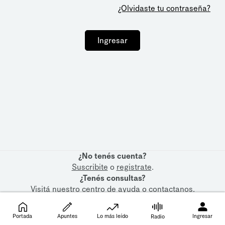
¿Olvidaste tu contraseña?
Ingresar
¿No tenés cuenta?
Suscribite
o
registrate
.
¿Tenés consultas?
Visitá nuestro
centro de ayuda
o
contactanos
.
Portada
Apuntes
Lo más leído
Ingresar
Radio