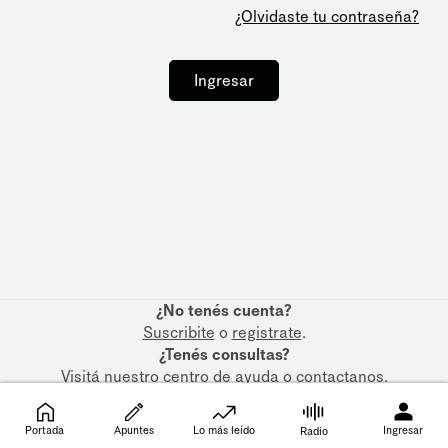
¿Olvidaste tu contraseña?
Ingresar
¿No tenés cuenta?
Suscribite
o
registrate
.
¿Tenés consultas?
Visitá nuestro
centro de ayuda
o
contactanos
.
Portada
Apuntes
Lo más leído
Ingresar
Radio