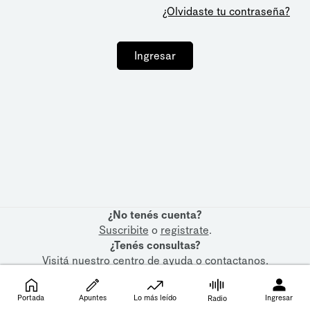
¿Olvidaste tu contraseña?
Ingresar
¿No tenés cuenta?
Suscribite
o
registrate
.
¿Tenés consultas?
Visitá nuestro
centro de ayuda
o
contactanos
.
Portada
Apuntes
Lo más leído
Ingresar
Radio