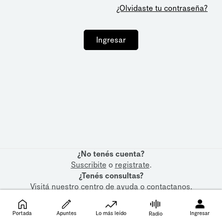
¿Olvidaste tu contraseña?
Ingresar
¿No tenés cuenta?
Suscribite
o
registrate
.
¿Tenés consultas?
Visitá nuestro
centro de ayuda
o
contactanos
.
Portada
Apuntes
Lo más leído
Ingresar
Radio