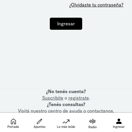
¿Olvidaste tu contraseña?
Ingresar
¿No tenés cuenta?
Suscribite
o
registrate
.
¿Tenés consultas?
Visitá nuestro
centro de ayuda
o
contactanos
.
Portada
Apuntes
Lo más leído
Ingresar
Radio