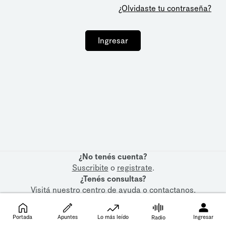
¿Olvidaste tu contraseña?
Ingresar
¿No tenés cuenta?
Suscribite
o
registrate
.
¿Tenés consultas?
Visitá nuestro
centro de ayuda
o
contactanos
.
Portada
Apuntes
Lo más leído
Ingresar
Radio