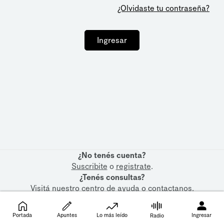
¿Olvidaste tu contraseña?
Ingresar
¿No tenés cuenta?
Suscribite
o
registrate
.
¿Tenés consultas?
Visitá nuestro
centro de ayuda
o
contactanos
.
Portada
Apuntes
Lo más leído
Ingresar
Radio