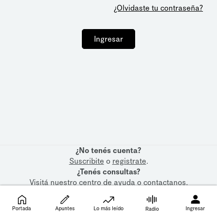
¿Olvidaste tu contraseña?
Ingresar
¿No tenés cuenta?
Suscribite
o
registrate
.
¿Tenés consultas?
Visitá nuestro
centro de ayuda
o
contactanos
.
Portada
Apuntes
Lo más leído
Ingresar
Radio