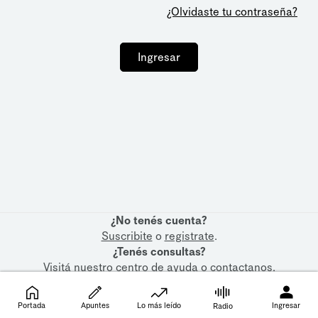
¿Olvidaste tu contraseña?
Ingresar
¿No tenés cuenta?
Suscribite
o
registrate
.
¿Tenés consultas?
Visitá nuestro
centro de ayuda
o
contactanos
.
Portada
Apuntes
Lo más leído
Ingresar
Radio