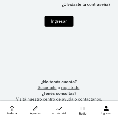
¿Olvidaste tu contraseña?
Ingresar
¿No tenés cuenta?
Suscribite
o
registrate
.
¿Tenés consultas?
Visitá nuestro
centro de ayuda
o
contactanos
.
Portada
Apuntes
Lo más leído
Ingresar
Radio