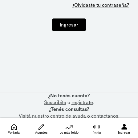
¿Olvidaste tu contraseña?
Ingresar
¿No tenés cuenta?
Suscribite
o
registrate
.
¿Tenés consultas?
Visitá nuestro
centro de ayuda
o
contactanos
.
Portada
Apuntes
Lo más leído
Ingresar
Radio