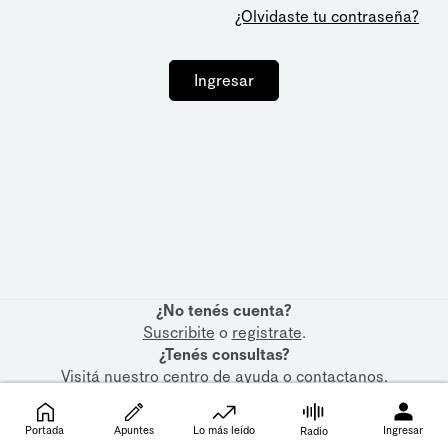
¿Olvidaste tu contraseña?
Ingresar
¿No tenés cuenta?
Suscribite
o
registrate
.
¿Tenés consultas?
Visitá nuestro
centro de ayuda
o
contactanos
.
Portada
Apuntes
Lo más leído
Ingresar
Radio