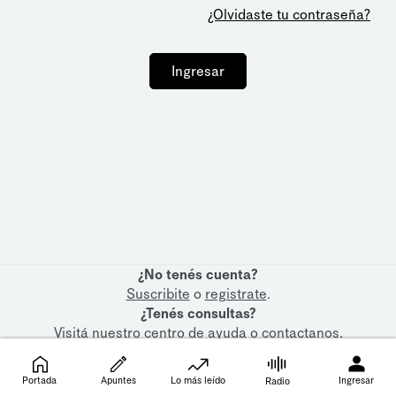
¿Olvidaste tu contraseña?
Ingresar
¿No tenés cuenta?
Suscribite
o
registrate
.
¿Tenés consultas?
Visitá nuestro
centro de ayuda
o
contactanos
.
Portada
Apuntes
Lo más leído
Ingresar
Radio