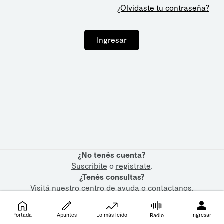
¿Olvidaste tu contraseña?
Ingresar
¿No tenés cuenta?
Suscribite
o
registrate
.
¿Tenés consultas?
Visitá nuestro
centro de ayuda
o
contactanos
.
Portada
Apuntes
Lo más leído
Ingresar
Radio