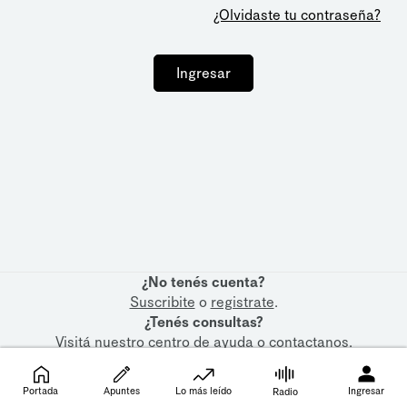
¿Olvidaste tu contraseña?
Ingresar
¿No tenés cuenta?
Suscribite
o
registrate
.
¿Tenés consultas?
Visitá nuestro
centro de ayuda
o
contactanos
.
Portada
Apuntes
Lo más leído
Ingresar
Radio