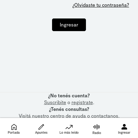
¿Olvidaste tu contraseña?
Ingresar
¿No tenés cuenta?
Suscribite
o
registrate
.
¿Tenés consultas?
Visitá nuestro
centro de ayuda
o
contactanos
.
Portada
Apuntes
Lo más leído
Ingresar
Radio