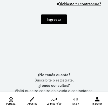
¿Olvidaste tu contraseña?
Ingresar
¿No tenés cuenta?
Suscribite
o
registrate
.
¿Tenés consultas?
Visitá nuestro
centro de ayuda
o
contactanos
.
Portada
Apuntes
Lo más leído
Ingresar
Radio