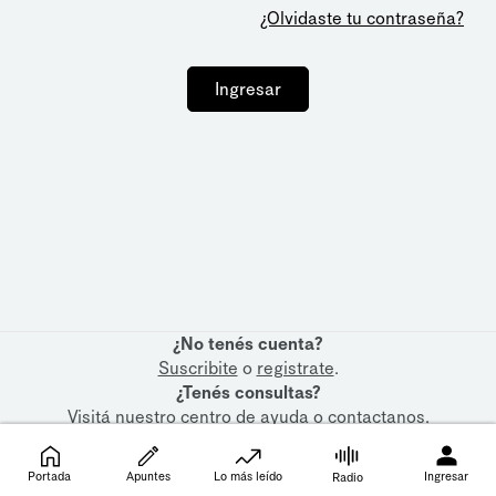
¿Olvidaste tu contraseña?
Ingresar
¿No tenés cuenta?
Suscribite
o
registrate
.
¿Tenés consultas?
Visitá nuestro
centro de ayuda
o
contactanos
.
Portada
Apuntes
Lo más leído
Ingresar
Radio