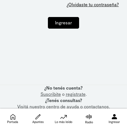
¿Olvidaste tu contraseña?
Ingresar
¿No tenés cuenta?
Suscribite
o
registrate
.
¿Tenés consultas?
Visitá nuestro
centro de ayuda
o
contactanos
.
Portada
Apuntes
Lo más leído
Ingresar
Radio