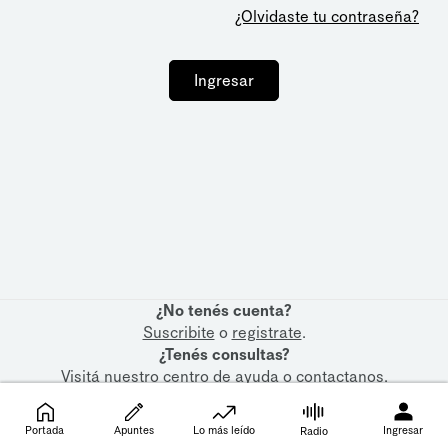
¿Olvidaste tu contraseña?
Ingresar
¿No tenés cuenta?
Suscribite
o
registrate
.
¿Tenés consultas?
Visitá nuestro
centro de ayuda
o
contactanos
.
Portada
Apuntes
Lo más leído
Ingresar
Radio