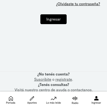
¿Olvidaste tu contraseña?
Ingresar
¿No tenés cuenta?
Suscribite
o
registrate
.
¿Tenés consultas?
Visitá nuestro
centro de ayuda
o
contactanos
.
Portada
Apuntes
Lo más leído
Ingresar
Radio