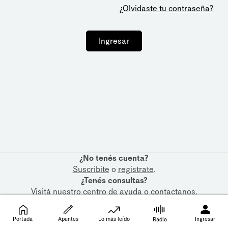
¿Olvidaste tu contraseña?
Ingresar
¿No tenés cuenta?
Suscribite
o
registrate
.
¿Tenés consultas?
Visitá nuestro
centro de ayuda
o
contactanos
.
Portada
Apuntes
Lo más leído
Ingresar
Radio