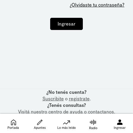
¿Olvidaste tu contraseña?
Ingresar
¿No tenés cuenta?
Suscribite
o
registrate
.
¿Tenés consultas?
Visitá nuestro
centro de ayuda
o
contactanos
.
Portada
Apuntes
Lo más leído
Ingresar
Radio