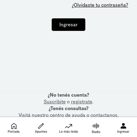
¿Olvidaste tu contraseña?
Ingresar
¿No tenés cuenta?
Suscribite
o
registrate
.
¿Tenés consultas?
Visitá nuestro
centro de ayuda
o
contactanos
.
Portada
Apuntes
Lo más leído
Ingresar
Radio