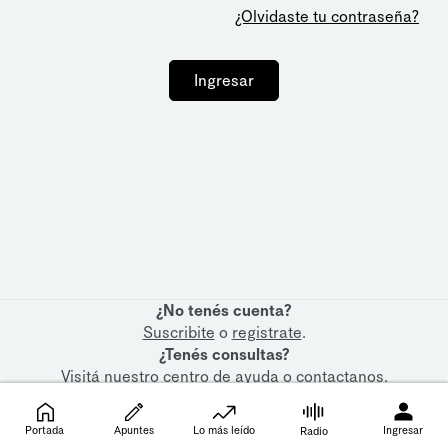
¿Olvidaste tu contraseña?
Ingresar
¿No tenés cuenta?
Suscribite
o
registrate
.
¿Tenés consultas?
Visitá nuestro
centro de ayuda
o
contactanos
.
Portada
Apuntes
Lo más leído
Ingresar
Radio